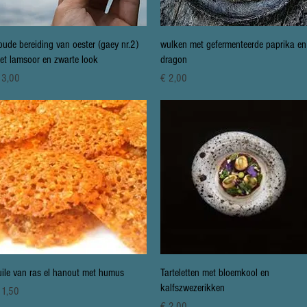
Snel overzicht
Snel overzicht
oude bereiding van oester (gaey nr.2)
wulken met gefermenteerde paprika en
et lamsoor en zwarte look
dragon
ijs
Prijs
 3,00
€ 2,00
Snel overzicht
Snel overzicht
uile van ras el hanout met humus
Tarteletten met bloemkool en
kalfszwezerikken
ijs
 1,50
Prijs
€ 2,00