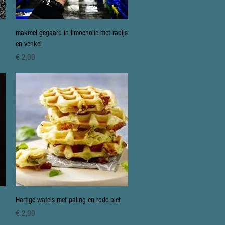
Snel overzicht
makreel gegaard in limoenolie met radijs
en venkel
Prijs
€ 2,00
Snel overzicht
Hartige wafels met paling en rode biet
Prijs
€ 2,00