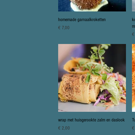
Snel overzicht
homemade garnaalkroketten
k
m
Prijs
€ 7,00
Pr
€
Snel overzicht
wrap met huisgerookte zalm en daslook
T
Prijs
Pr
€ 2,00
€